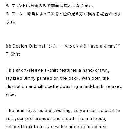
※ プリントは背面のみで前面は無地になります。
※ モニター環境によって実物と色の見え方が異なる場合があり
ます。
88 Design Original “ジムニーのってます(I Have a Jimny)”
T-Shirt
This short-sleeve T-shirt features a hand-drawn,
stylized Jimny printed on the back, with both the
illustration and silhouette boasting a laid-back, relaxed
vibe.
The hem features a drawstring, so you can adjust it to
suit your preferences and mood—from a loose,
relaxed look to a style with a more defined hem.