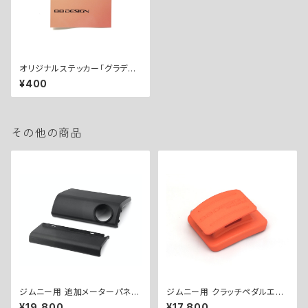
オリジナルステッカー「グラデー
ション」 / Original Sticker "G
¥400
radation"
その他の商品
ジムニー用 追加メーターパネル
ジムニー用 クラッチペダルエク
キット（Φ60） ／ EXTRA GAU
ステンダー（20mm） ／ CLUT
¥19,800
¥17,800