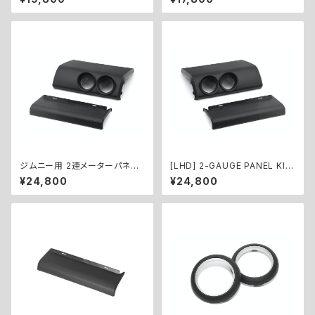
GE PANEL KIT for Jimny (Φ
CH PEDAL EXTENDER (20m
60)
m) for Jimny
ジムニー用 2連メーターパネル
[LHD] 2-GAUGE PANEL KIT
キット（Φ52） ／ 2-GAUGE PA
for Jimny (Φ52)
¥24,800
¥24,800
NEL KIT for Jimny (Φ52)