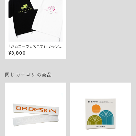
「ジムニーのってます」Tシャツ
（ドローコード付き） / “I Have
¥3,800
a Jimny” T-Shirt (with Dra
wstring)
同じカテゴリの商品