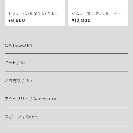
センターパネル（0DIN/1DIN共
ジムニー用 エアコンルーバーリ
通）
ングキット ／ A/C LOUVER RI
¥6,500
¥12,800
NGS KIT for Jimny
CATEGORY
キット / Kit
バラ売り / Part
アクセサリー / Accessory
スポーツ / Sport