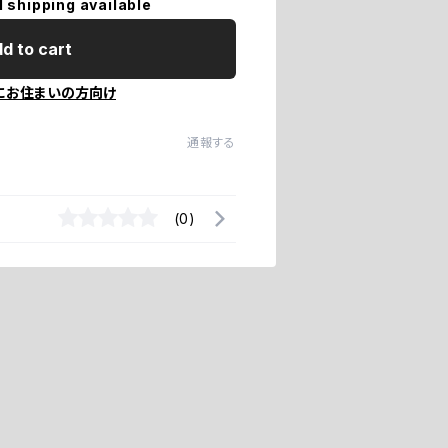
l shipping available
d to cart
にお住まいの方向け
通報する
(0)