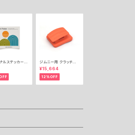
ナルステッカー
ジムニー用 クラッチペ
ドア」 / Origina
ダルエクステンダー（20
2
¥15,664
cker "Outdoor"
mm） ／ CLUTCH PE
DAL EXTENDER (20
OFF
12%OFF
mm) for Jimny