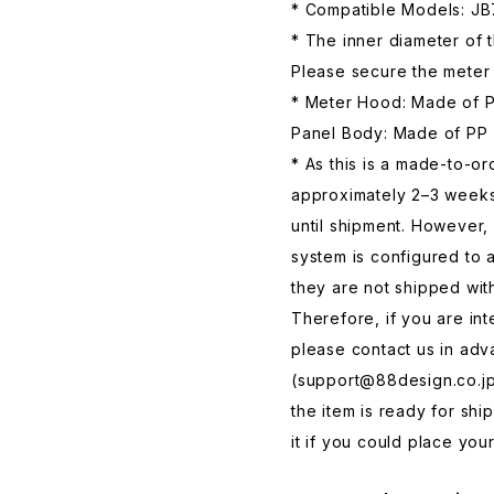
* Compatible Models: JB
* The inner diameter of 
Please secure the meter u
* Meter Hood: Made of P
Panel Body: Made of PP
* As this is a made-to-o
approximately 2–3 weeks
until shipment. However, 
system is configured to a
they are not shipped wit
Therefore, if you are int
please contact us in adv
(
support@88design.co.j
the item is ready for sh
it if you could place your