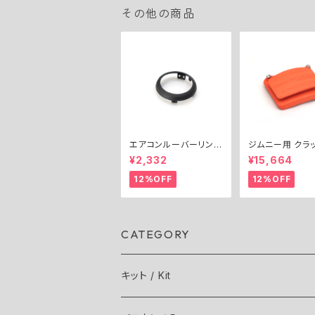
その他の商品
エアコンルーバーリン
ジムニー用 クラ
グ・アウター
ダルエクステンダ
¥2,332
¥15,664
mm） ／ CLUTC
DAL EXTENDER
12%OFF
12%OFF
mm) for Jimny
CATEGORY
キット / Kit