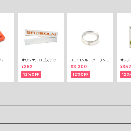
ッチペ
オリジナルロゴステッカ
エアコンルーバーリン
オリジ
ー（12
ー / Original Logo St
グ・インナー
「アウト
¥352
¥3,300
¥35
H PE
icker
l Sti
 (12
12%OFF
12%OFF
12%