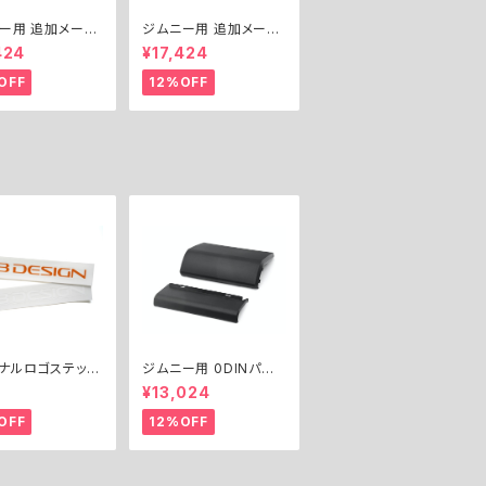
ー用 追加メータ
ジムニー用 追加メータ
ルキット（Φ60）
ーパネルキット（Φ52）
424
¥17,424
TRA GAUGE PA
／ EXTRA GAUGE PA
IT for Jimny
NEL KIT for Jimny
OFF
12%OFF
)
(Φ52)
ナルロゴステッカ
ジムニー用 0DINパネ
riginal Logo St
ル™︎キット ／ 0DIN PA
2
¥13,024
NEL™︎ KIT for Jimny
OFF
12%OFF