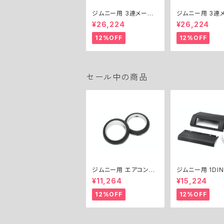
ジムニー用 3連メータ
ジムニー用 3連
ーパネルキット（Φ60）
ーパネルキット（Φ
¥26,224
¥26,224
／ 3-GAUGE PANEL
／ 3-GAUGE P
KIT for Jimny (Φ60)
KIT for Jimny 
12%OFF
12%OFF
セール中の商品
ジムニー用 エアコンル
ジムニー用 1DIN オー
ーバーリングキット ／
ディオパネルキット 
¥11,264
¥15,224
A/C LOUVER RINGS
DIN AUDIO PA
KIT for Jimny
T for Jimny
12%OFF
12%OFF