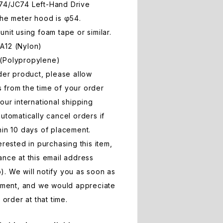
74/JC74 Left-Hand Drive
the meter hood is φ54.
nit using foam tape or similar.
A12 (Nylon)
 (Polypropylene)
rder product, please allow
 from the time of your order
our international shipping
utomatically cancel orders if
hin 10 days of placement.
erested in purchasing this item,
ance at this email address
p
). We will notify you as soon as
ipment, and we would appreciate
 order at that time.