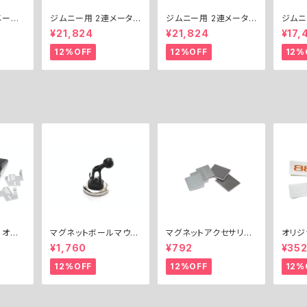
メータ
ジムニー用 2連メータ
ジムニー用 2連メータ
ジムニ
52）
ーパネルキット（Φ60）
ーパネルキット（Φ52）
ーパネ
¥21,824
¥21,824
¥17,
ANEL
／ 2-GAUGE PANEL
／ 2-GAUGE PANEL
／ EX
(Φ52)
KIT for Jimny (Φ60)
KIT for Jimny (Φ52)
NEL K
12%OFF
12%OFF
12%
(Φ60
マグネットボールマウン
マグネットアクセサリー
オリジ
／ 1
ト（17mm）
用 スチールプレートセッ
ー / O
¥1,760
¥792
¥35
NEL KI
ト
icker
12%OFF
12%OFF
12%