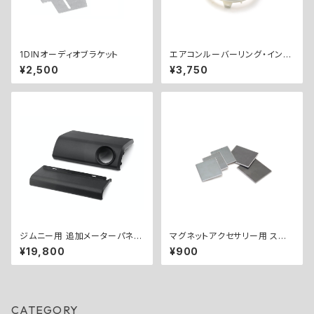
1DINオーディオブラケット
エアコンルーバーリング・インナ
ー
¥2,500
¥3,750
ジムニー用 追加メーターパネル
マグネットアクセサリー用 スチ
キット（Φ52） ／ EXTRA GAU
ールプレートセット
¥19,800
¥900
GE PANEL KIT for Jimny (Φ
52)
CATEGORY