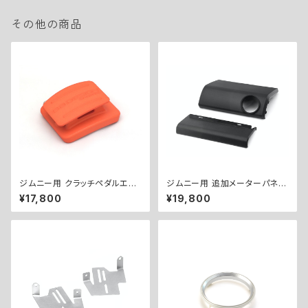
その他の商品
ジムニー用 クラッチペダルエク
ジムニー用 追加メーターパネル
ステンダー（20mm） ／ CLUT
キット（Φ60） ／ EXTRA GAU
¥17,800
¥19,800
CH PEDAL EXTENDER (20m
GE PANEL KIT for Jimny (Φ
m) for Jimny
60)