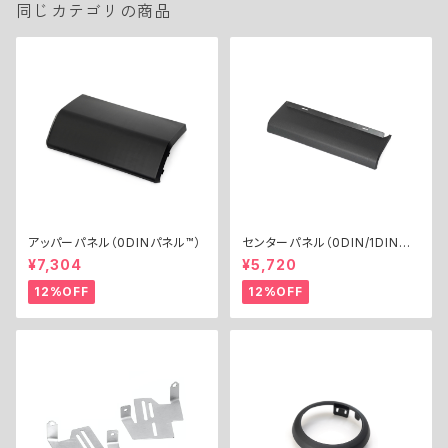
同じカテゴリの商品
アッパーパネル（0DINパネル™︎）
センターパネル（0DIN/1DIN共
通）
¥7,304
¥5,720
12%OFF
12%OFF