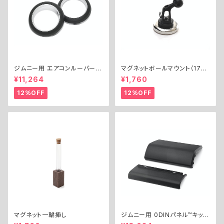
ジムニー用 エアコンルーバーリ
マグネットボールマウント（17m
ングキット ／ A/C LOUVER RI
m）
¥11,264
¥1,760
NGS KIT for Jimny
12%OFF
12%OFF
マグネット一輪挿し
ジムニー用 0DINパネル™︎キット
／ 0DIN PANEL™︎ KIT for Jim