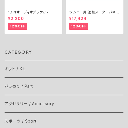
1DINオーディオブラケット
ジムニー用 追加メーターパネル
キット（Φ52） ／ EXTRA GAU
¥2,200
¥17,424
GE PANEL KIT for Jimny (Φ
52)
12%OFF
12%OFF
CATEGORY
キット / Kit
バラ売り / Part
アクセサリー / Accessory
スポーツ / Sport