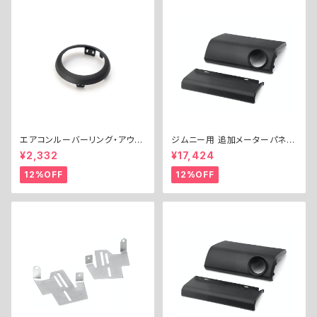
エアコンルーバーリング・アウタ
ジムニー用 追加メーターパネル
ー
キット（Φ60） ／ EXTRA GAU
¥2,332
¥17,424
GE PANEL KIT for Jimny (Φ
60)
12%OFF
12%OFF